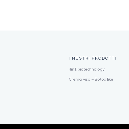
I NOSTRI PRODOTTI
4in1 biotechnology
Crema viso – Botox like