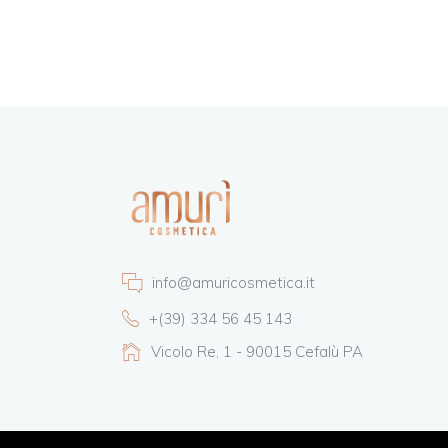
info@amuricosmetica.it
+(39) 334 56 45 143
Vicolo Re, 1 - 90015 Cefalù PA