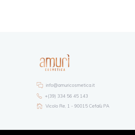
info@amuricosmetica.it
+(39) 334 56 45 143
Vicolo Re, 1 - 90015 Cefalù PA