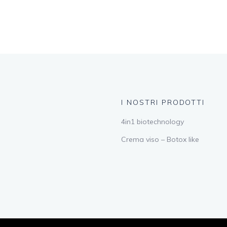
I NOSTRI PRODOTTI
4in1 biotechnology
Crema viso – Botox like