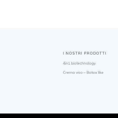
I NOSTRI PRODOTTI
4in1 biotechnology
Crema viso – Botox like