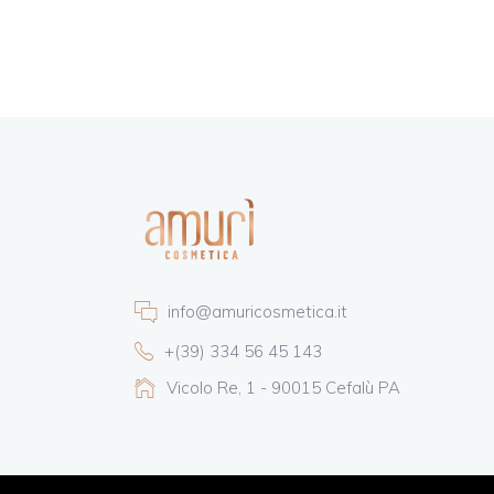
info@amuricosmetica.it
+(39) 334 56 45 143
Vicolo Re, 1 - 90015 Cefalù PA